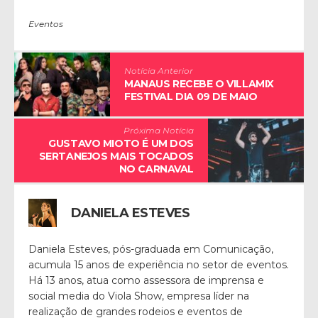
Eventos
Notícia Anterior
MANAUS RECEBE O VILLAMIX
FESTIVAL DIA 09 DE MAIO
Próxima Notícia
GUSTAVO MIOTO É UM DOS
SERTANEJOS MAIS TOCADOS
NO CARNAVAL
DANIELA ESTEVES
Daniela Esteves, pós-graduada em Comunicação,
acumula 15 anos de experiência no setor de eventos.
Há 13 anos, atua como assessora de imprensa e
social media do Viola Show, empresa líder na
realização de grandes rodeios e eventos de