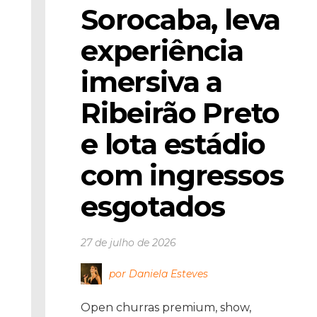
Sorocaba, leva 
experiência 
imersiva a 
Ribeirão Preto 
e lota estádio 
com ingressos 
esgotados
27 de julho de 2026
por Daniela Esteves
Open churras premium, show,