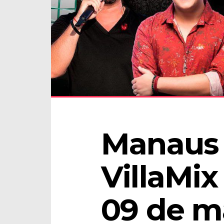
Manaus 
VillaMix 
09 de m