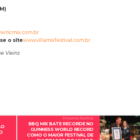
AM)
w.ticmix.com.br
se o site
www.villamixfestival.com.br
e Vieira
Próxima Notícia
BBQ MIX BATE RECORDE NO
ÃO
GUINNESS WORLD RECORD
O
COMO O MAIOR FESTIVAL DE