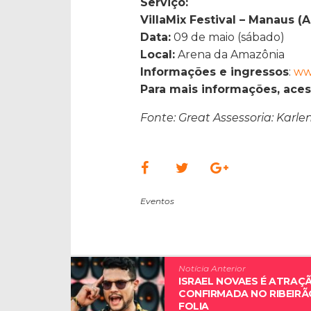
Serviço:
VillaMix Festival – Manaus (
Data:
09 de maio (sábado)
Local:
Arena da Amazônia
Informações e ingressos
:
ww
Para mais informações, aces
Fonte: Great Assessoria: Karlen
Eventos
Notícia Anterior
ISRAEL NOVAES É ATRAÇ
CONFIRMADA NO RIBEIRÃ
FOLIA