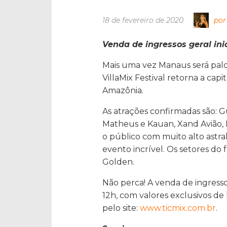
18 de fevereiro de 2020
por
Venda de ingressos geral inic
Mais uma vez Manaus será palco
VillaMix Festival retorna a ca
Amazônia.
As atrações confirmadas são: G
Matheus e Kauan, Xand Avião,
o público com muito alto astra
evento incrível. Os setores do 
Golden.
Não perca! A venda de ingressos 
12h, com valores exclusivos d
pelo site:
www.ticmix.com.br
.