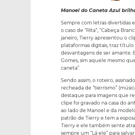
Manoel do Caneta Azul bril
Sempre com letras divertidas e
o caso de “Rita”, “Cabeça Branca
janeiro, Tierry apresentou o cli
plataformas digitais, traz título
desvantagens de ser amante. E
Gomes, sim aquele mesmo que c
caneta”.
Sendo assim, o roteiro, assinad
recheada de “tierrismo” (músi
destaque para imagens que reb
clipe foi gravado na casa do an
ao lado de Manoel e da model
patrão de Tierry e tem a espo
Tierry e ele também sente atra
sempre um “Lá ele” para salvar