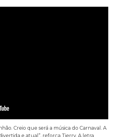
ão. Creio que será a música do Carnaval. A
divertida e atual”, reforça Tierry. A letra