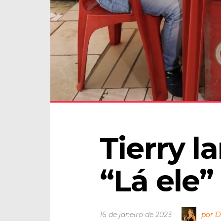
Tierry la
“Lá ele”
16 de janeiro de 2023
por D