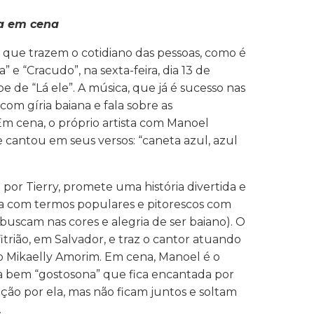
ha em cena
 que trazem o cotidiano das pessoas, como é
” e “Cracudo”, na sexta-feira, dia 13 de
pe de “Lá ele”. A música, que já é sucesso nas
 com gíria baiana e fala sobre as
m cena, o próprio artista com Manoel
antou em seus versos: “caneta azul, azul
o por Tierry, promete uma história divertida e
ca com termos populares e pitorescos com
uscam nas cores e alegria de ser baiano). O
fitrião, em Salvador, e traz o cantor atuando
o Mikaelly Amorim. Em cena, Manoel é o
sa bem “gostosona” que fica encantada por
ção por ela, mas não ficam juntos e soltam
.