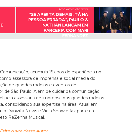
Próxima Notícia
“SE APERTA DEMAIS, TÁ NA
PESSOA ERRADA”, PAULO &
DE
NATHAN LANÇAM EM
PARCERIA COM MARI
FERNANDEZ
 Comunicação, acumula 15 anos de experiência no
 como assessora de imprensa e social media do
zação de grandes rodeios e eventos de
ior de São Paulo. Além de cuidar da comunicação
el pela assessoria de imprensa dos grandes rodeios
, consolidando sua expertise na área. Atual em
culo Danizita News e Viola Show e faz parte da
jeto ReZenha Musical.
Visite o site desse Autor