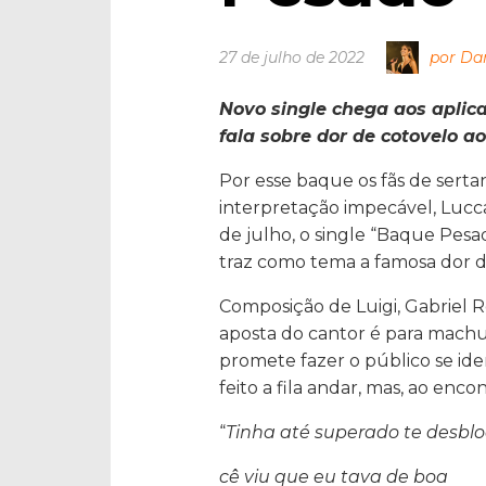
27 de julho de 2022
por Dan
Novo single chega aos aplica
fala sobre dor de cotovelo 
Por esse baque os fãs de ser
interpretação impecável, Lucca
de julho, o single “Baque Pes
traz como tema a famosa dor d
Composição de Luigi, Gabriel R
aposta do cantor é para machuc
promete fazer o público se ide
feito a fila andar, mas, ao en
“
Tinha até superado te desb
cê viu que eu tava de boa