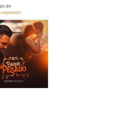
pps de
aquepesado