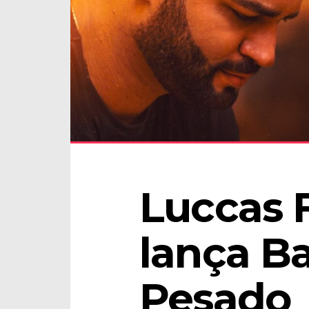
Luccas 
lança B
Pesado