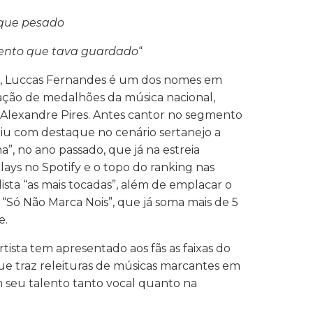
baque pesado
mento que tava guardado
“
a, Luccas Fernandes é um dos nomes em
ação de medalhões da música nacional,
Alexandre Pires. Antes cantor no segmento
iu com destaque no cenário sertanejo a
a”, no ano passado, que já na estreia
lays no Spotify e o topo do ranking nas
 lista “as mais tocadas”, além de emplacar o
“Só Não Marca Nois”, que já soma mais de 5
e.
tista tem apresentado aos fãs as faixas do
ue traz releituras de músicas marcantes em
m seu talento tanto vocal quanto na