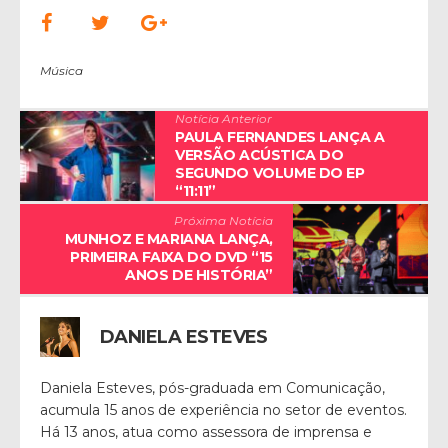
Música
Notícia Anterior
PAULA FERNANDES LANÇA A
VERSÃO ACÚSTICA DO
SEGUNDO VOLUME DO EP
“11:11”
Próxima Notícia
MUNHOZ E MARIANA LANÇA,
PRIMEIRA FAIXA DO DVD “15
ANOS DE HISTÓRIA”
DANIELA ESTEVES
Daniela Esteves, pós-graduada em Comunicação,
acumula 15 anos de experiência no setor de eventos.
Há 13 anos, atua como assessora de imprensa e