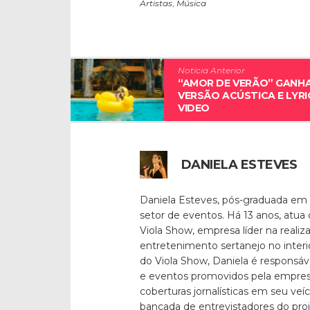
Artistas
,
Música
Notícia Anterior
“AMOR DE VERÃO” GANH
VERSÃO ACÚSTICA E LYRI
VIDEO
DANIELA ESTEVES
Daniela Esteves, pós-graduada em
setor de eventos. Há 13 anos, atua
Viola Show, empresa líder na reali
entretenimento sertanejo no inter
do Viola Show, Daniela é responsáv
e eventos promovidos pela empresa
coberturas jornalísticas em seu veí
bancada de entrevistadores do pro