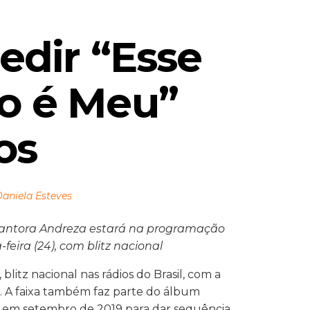
edir “Esse 
o é Meu” 
os
Daniela Esteves
 cantora Andreza estará na programação
-feira (24), com blitz nacional
 blitz nacional nas rádios do Brasil, com a
. A faixa também faz parte do álbum
as em setembro de 2019 para dar sequência