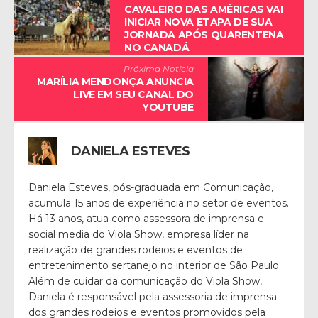
CAVALEIRO DAS AMÉRICAS VAI
INICIAR NOVA ETAPA DE SUA
JORNADA APÓS QUARENTENA
NO CANADÁ
Próxima Notícia
MARÍLIA MENDONÇA ANUNCIA
LIVE EM SEU CANAL DO
YOUTUBE
DANIELA ESTEVES
Daniela Esteves, pós-graduada em Comunicação,
acumula 15 anos de experiência no setor de eventos.
Há 13 anos, atua como assessora de imprensa e
social media do Viola Show, empresa líder na
realização de grandes rodeios e eventos de
entretenimento sertanejo no interior de São Paulo.
Além de cuidar da comunicação do Viola Show,
Daniela é responsável pela assessoria de imprensa
dos grandes rodeios e eventos promovidos pela