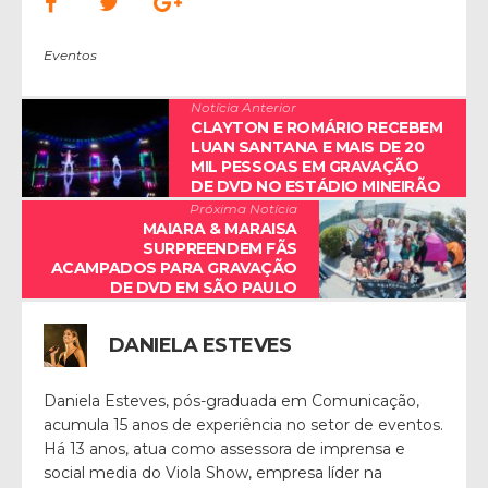
Eventos
Notícia Anterior
CLAYTON E ROMÁRIO RECEBEM
LUAN SANTANA E MAIS DE 20
MIL PESSOAS EM GRAVAÇÃO
DE DVD NO ESTÁDIO MINEIRÃO
Próxima Notícia
MAIARA & MARAISA
SURPREENDEM FÃS
ACAMPADOS PARA GRAVAÇÃO
DE DVD EM SÃO PAULO
DANIELA ESTEVES
Daniela Esteves, pós-graduada em Comunicação,
acumula 15 anos de experiência no setor de eventos.
Há 13 anos, atua como assessora de imprensa e
social media do Viola Show, empresa líder na