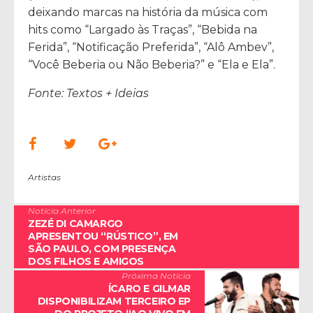
deixando marcas na história da música com
hits como “Largado às Traças”, “Bebida na
Ferida”, “Notificação Preferida”, “Alô Ambev”,
“Você Beberia ou Não Beberia?” e “Ela e Ela”.
Fonte: Textos + Ideias
Artistas
Notícia Anterior
ZEZÉ DI CAMARGO
APRESENTOU “RÚSTICO”, EM
SÃO PAULO, COM PRESENÇA
DOS FILHOS E AMIGOS
Próxima Notícia
ÍCARO E GILMAR
DISPONIBILIZAM TERCEIRO EP