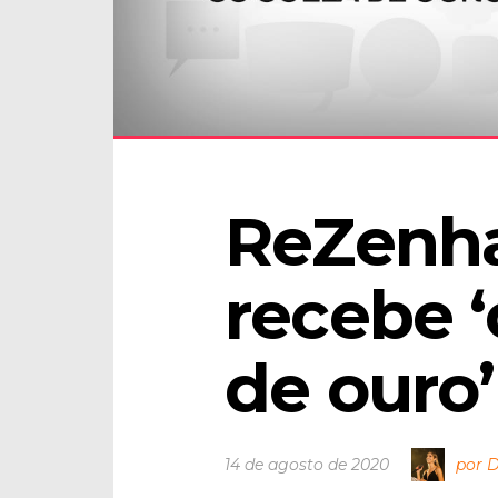
ReZenha
recebe ‘
de ouro’
14 de agosto de 2020
por D