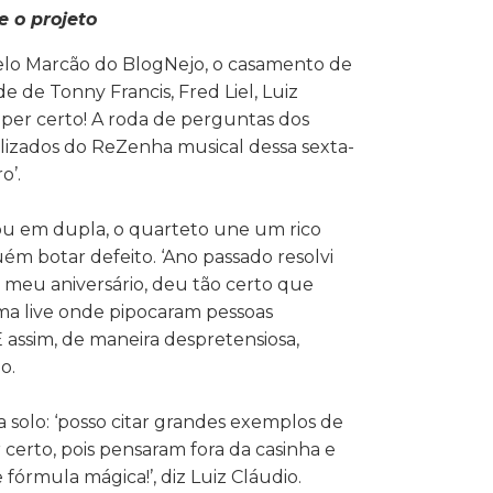
e o projeto
elo Marcão do BlogNejo, o casamento de
e de Tonny Francis, Fred Liel, Luiz
super certo! A roda de perguntas dos
ializados do ReZenha musical dessa sexta-
o’.
 ou em dupla, o quarteto une um rico
uém botar defeito. ‘Ano passado resolvi
 meu aniversário, deu tão certo que
a live onde pipocaram pessoas
E assim, de maneira despretensiosa,
o.
 solo: ‘posso citar grandes exemplos de
 certo, pois pensaram fora da casinha e
órmula mágica!’, diz Luiz Cláudio.