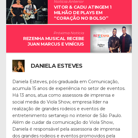
Notícia Anterior
VITOR & CADU ATINGEM 1
MILHÃO DE PLAYS EM
“CORAÇÃO NO BOLSO”
Próxima Notícia
REZENHA MUSICAL RECEBE
JUAN MARCUS E VINÍCIUS
DANIELA ESTEVES
Daniela Esteves, pós-graduada em Comunicação,
acumula 15 anos de experiência no setor de eventos.
Há 13 anos, atua como assessora de imprensa e
social media do Viola Show, empresa líder na
realização de grandes rodeios e eventos de
entretenimento sertanejo no interior de São Paulo.
Além de cuidar da comunicação do Viola Show,
Daniela é responsável pela assessoria de imprensa
dos grandes rodeios e eventos promovidos pela