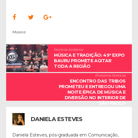
Música
Notícia Anterior
MÚSICA E TRADIÇÃO: 49ª EXPO
BAURU PROMETE AGITAR
TODA A REGIÃO
Próxima Notícia
ENCONTRO DAS TRIBOS
PROMETEU E ENTREGOU UMA
NOITE ÉPICA DE MÚSICA E
DIVERSÃO NO INTERIOR DE
SÃO PAULO
DANIELA ESTEVES
Daniela Esteves, pós-graduada em Comunicação,