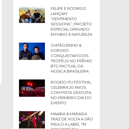
FELIPE E RODRIGO
LANÇAM
“SENTIMENTO
SESSIONS”, PROJETO
ESPECIAL GRAVADO
EM MEIO À NATUREZA
CHITÃOZINHO &
XORORÓ
CONQUISTAM DOIS
TROFÉUS NO PRÊMIO
BTG PACTUAL DA
MÚSICA BRASILEIRA
RODEIO ITU FESTIVAL
CELEBRA 20 ANOS
COM PISTA GRATUITA
NO PRIMEIRO DIA DO
EVENTO
MAIARA & MARAISA
TRAZ DE VOLTA A SÃO
PAULO A LABEL “IN