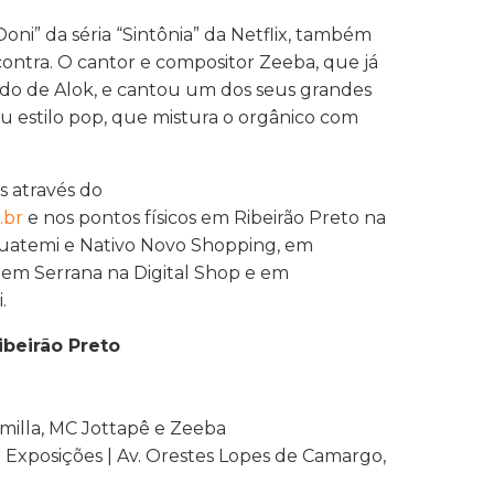
oni” da séria “Sintônia” da Netflix, também
ontra. O cantor e compositor Zeeba, que já
lado de Alok, e cantou um dos seus grandes
u estilo pop, que mistura o orgânico com
is através do
.br
e nos pontos físicos em Ribeirão Preto na
guatemi e Nativo Novo Shopping, em
 em Serrana na Digital Shop e em
.
ibeirão Preto
udmilla, MC Jottapê e Zeeba
xposições | Av. Orestes Lopes de Camargo,