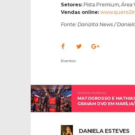
Setores:
Pista Premium, Área 
Vendas online:
www.quero2in
Fonte: Danizita News / Daniel
Eventos
Notícia Anterior
MATOGROSSO E MATHIA
GRAVAM DVD EM MARÍLIA
DANIELA ESTEVES