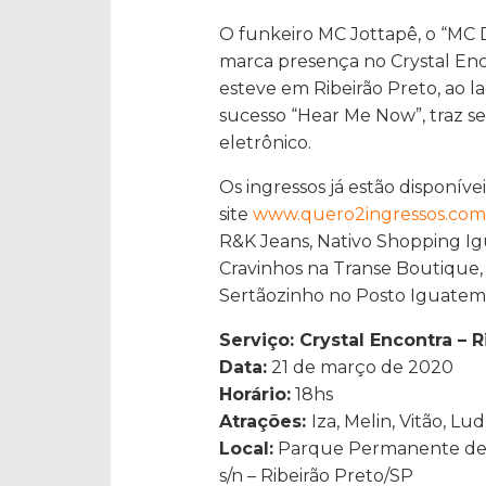
O funkeiro MC Jottapê, o “MC D
marca presença no Crystal Enc
esteve em Ribeirão Preto, ao 
sucesso “Hear Me Now”, traz se
eletrônico.
Os ingressos já estão disponíve
site
www.quero2ingressos.com
R&K Jeans, Nativo Shopping I
Cravinhos na Transe Boutique,
Sertãozinho no Posto Iguatemi
Serviço: Crystal Encontra – R
Data:
21 de março de 2020
Horário:
18hs
Atrações:
Iza, Melin, Vitão, L
Local:
Parque Permanente de E
s/n – Ribeirão Preto/SP