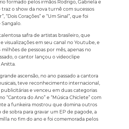
trio formado pelos irmãos Rodrigo, Gabriela e
 e traz o show da nova turnê com sucessos
, “Dois Corações” e “Um Sinal”, que foi
 Sangalo.
lentosa safra de artistas brasileiro, que
e visualizações em seu canal no Youtube, e
5 milhões de pessoas por mês, apenas no
sado, o cantor lançou o videoclipe
Anitta.
 grande ascensão, no ano passado a cantora
usicais, teve reconhecimento internacional,
publicitárias e venceu em duas categorias
o “Cantora do Ano” e “Música Chiclete” com
te a funkeira mostrou que domina outros
o de sobra para gravar um EP de pagode, a
milla no fim do ano e foi comemorada pelos