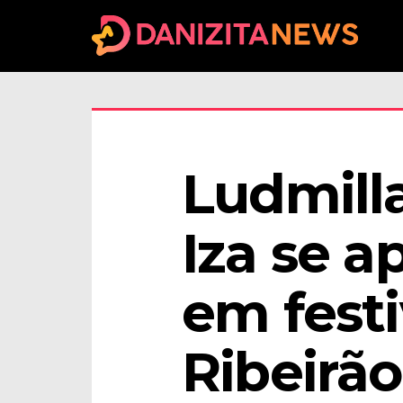
Ludmilla
Iza se a
em festi
Ribeirão