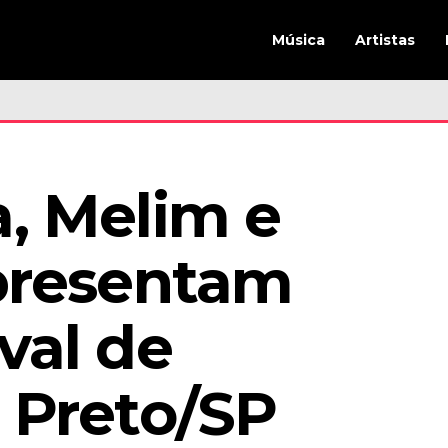
Música
Artistas
, Melim e 
presentam 
val de 
 Preto/SP