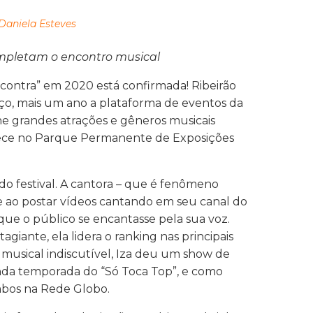
Daniela Esteves
ompletam o encontro musical
ncontra” em 2020 está confirmada! Ribeirão
rço, mais um ano a plataforma de eventos da
ne grandes atrações e gêneros musicais
ntece no Parque Permanente de Exposições
do festival. A cantora – que é fenômeno
 ao postar vídeos cantando em seu canal do
e o público se encantasse pela sua voz.
giante, ela lidera o ranking nas principais
o musical indiscutível, Iza deu um show de
nda temporada do “Só Toca Top”, e como
ambos na Rede Globo.