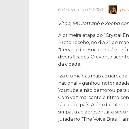
6 de fevereiro de 2020
por 
Vitão, MC Jottapê e Zeeba c
A primeira etapa do “Crystal E
Preto recebe, no dia 21 de ma
“Cerveja dos Encontros” e reú
diversificados. O evento aco
da cidade.
Iza é uma das mais aguardada 
nacional – ganhou notoriedade
Youtube e não demorou para qu
Com voz marcante e ritmo conta
rádios do país. Além do talent
simpatia ao apresentar a segu
jurada no “The Voice Brasil”, 