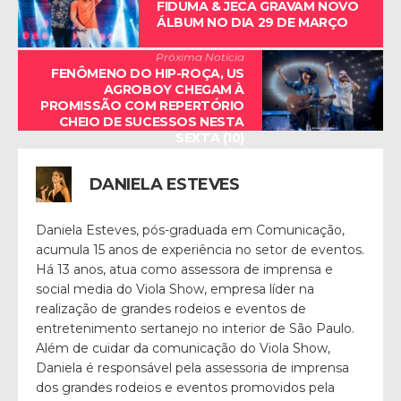
FIDUMA & JECA GRAVAM NOVO
ÁLBUM NO DIA 29 DE MARÇO
Próxima Notícia
FENÔMENO DO HIP-ROÇA, US
AGROBOY CHEGAM À
PROMISSÃO COM REPERTÓRIO
CHEIO DE SUCESSOS NESTA
SEXTA (10)
DANIELA ESTEVES
Daniela Esteves, pós-graduada em Comunicação,
acumula 15 anos de experiência no setor de eventos.
Há 13 anos, atua como assessora de imprensa e
social media do Viola Show, empresa líder na
realização de grandes rodeios e eventos de
entretenimento sertanejo no interior de São Paulo.
Além de cuidar da comunicação do Viola Show,
Daniela é responsável pela assessoria de imprensa
dos grandes rodeios e eventos promovidos pela