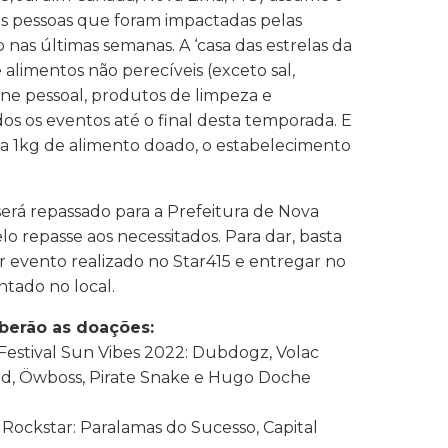
as pessoas que foram impactadas pelas
 nas últimas semanas. A ‘casa das estrelas da
 alimentos não perecíveis (exceto sal,
iene pessoal, produtos de limpeza e
dos os eventos até o final desta temporada. E
ada 1kg de alimento doado, o estabelecimento
rá repassado para a Prefeitura de Nova
lo repasse aos necessitados. Para dar, basta
er evento realizado no Star415 e entregar no
ntado no local.
berão as doações:
 – Festival Sun Vibes 2022: Dubdogz, Volac
od, Öwboss, Pirate Snake e Hugo Doche
 – Rockstar: Paralamas do Sucesso, Capital