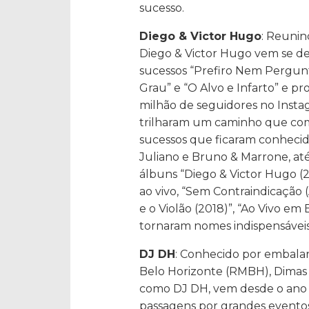
sucesso.
Diego & Victor Hugo
: Reunin
Diego & Victor Hugo vem se des
sucessos “Prefiro Nem Pergunt
Grau” e “O Alvo e Infarto” e pr
milhão de seguidores no Instag
trilharam um caminho que co
sucessos que ficaram conhecid
Juliano e Bruno & Marrone, at
álbuns “Diego & Victor Hugo (2
ao vivo, “Sem Contraindicação 
e o Violão (2018)”, “Ao Vivo em B
tornaram nomes indispensáveis
DJ DH
: Conhecido por embalar
Belo Horizonte (RMBH), Dimas
como DJ DH, vem desde o ano 
passagens por grandes eventos 