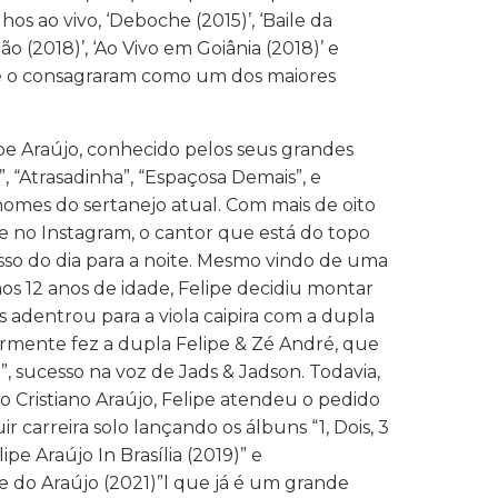
lhos ao vivo, ‘Deboche (2015)’, ‘Baile da
o (2018)’, ‘Ao Vivo em Goiânia (2018)’ e
ue o consagraram como um dos maiores
lipe Araújo, conhecido pelos seus grandes
”, “Atrasadinha”, “Espaçosa Demais”, e
omes do sertanejo atual. Com mais de oito
 no Instagram, o cantor que está do topo
sso do dia para a noite. Mesmo vindo de uma
aos 12 anos de idade, Felipe decidiu montar
 adentrou para a viola caipira com a dupla
ormente fez a dupla Felipe & Zé André, que
a”, sucesso na voz de Jads & Jadson. Todavia,
 Cristiano Araújo, Felipe atendeu o pedido
ir carreira solo lançando os álbuns “1, Dois, 3
lipe Araújo In Brasília (2019)” e
 do Araújo (2021)”l que já é um grande