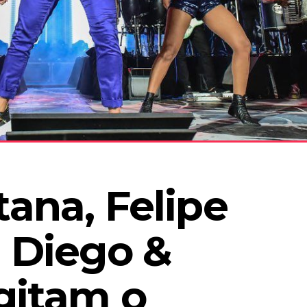
ana, Felipe 
 Diego & 
gitam o 