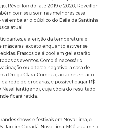
ejo, Réveillon do Iate 2019 e 2020, Réveillon
ambém com seu som nas melhores casa
e vai embalar o público do Baile da Santinha
ica atual.
ticipantes, a aferição da temperatura é
e máscaras, exceto enquanto estiver se
idas. Frascos de álcool em gel estarão
 todos os eventos. Como é necessário
acinação ou o teste negativo, a casa de
 a Droga Clara. Com isso, ao apresentar o
da rede de drogarias, é possível pagar R$
Nasal (antígeno), cuja cópia do resultado
de ficará retida.
randes shows e festivais em Nova Lima, o
415, Jardim Canadá, Nova Lima, MG) assume o