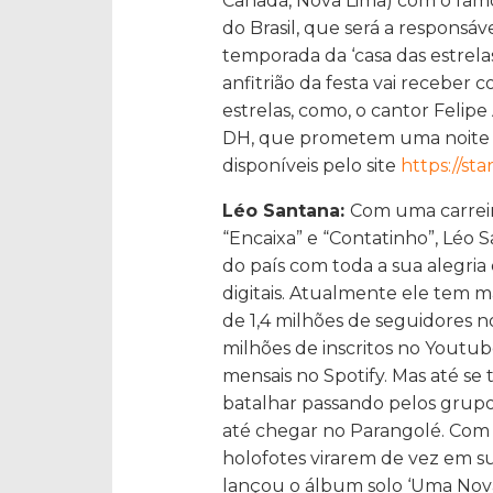
Canadá, Nova Lima) com o famos
do Brasil, que será a responsá
temporada da ‘casa das estrelas
anfitrião da festa vai receber c
estrelas, como, o cantor Felipe
DH, que prometem uma noite i
disponíveis pelo site
https://st
Léo Santana:
Com uma carreir
“Encaixa” e “Contatinho”, Léo
do país com toda a sua alegria
digitais. Atualmente ele tem m
de 1,4 milhões de seguidores no
milhões de inscritos no Youtub
mensais no Spotify. Mas até se 
batalhar passando pelos grupo
até chegar no Parangolé. Com o
holofotes virarem de vez em s
lançou o álbum solo ‘Uma Nova 