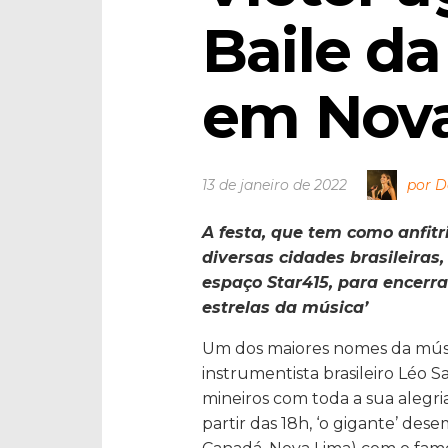
Baile da
em Nov
13 de janeiro de 2022
por D
A festa, que tem como anfitr
diversas cidades brasileiras,
espaço Star415, para encerr
estrelas da música’
Um dos maiores nomes da músic
instrumentista brasileiro Léo S
mineiros com toda a sua alegria
partir das 18h, ‘o gigante’ des