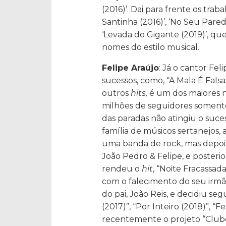
(2016)’. Dai para frente os traba
Santinha (2016)’, ‘No Seu Paredã
‘Levada do Gigante (2019)’, q
nomes do estilo musical.
Felipe Araújo
: Já o cantor Fe
sucessos, como, “A Mala É Falsa
outros
hits,
é um dos maiores n
milhões de seguidores somente
das paradas não atingiu o suce
família de músicos sertanejos, 
uma banda de rock, mas depois
João Pedro & Felipe, e posteri
rendeu o
hit
, “Noite Fracassad
com o falecimento do seu irmão
do pai, João Reis, e decidiu segu
(2017)”, “Por Inteiro (2018)”, “Fe
recentemente o projeto “Clube