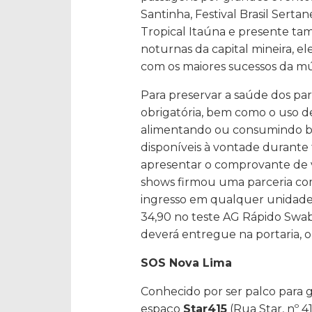
Santinha, Festival Brasil Sertan
Tropical Itaúna e presente t
noturnas da capital mineira, el
com os maiores sucessos da mús
Para preservar a saúde dos par
obrigatória, bem como o uso d
alimentando ou consumindo beb
disponíveis à vontade durante
apresentar o comprovante de v
shows firmou uma parceria com
ingresso em qualquer unidade 
34,90 no teste AG Rápido Swab 
deverá entregue na portaria, on
SOS Nova Lima
Conhecido por ser palco para g
espaço
Star415
(Rua Star, nº 