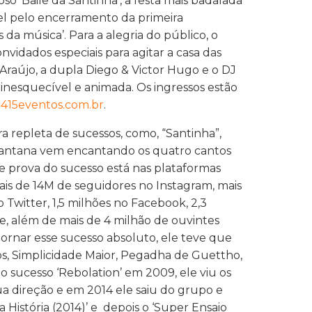
o ‘Baile da Santinha’, a festa mais badalada
vel pelo encerramento da primeira
 da música’. Para a alegria do público, o
onvidados especiais para agitar a casa das
 Araújo, a dupla Diego & Victor Hugo e o DJ
nesquecível e animada. Os ingressos estão
ar415eventos.com.br
.
a repleta de sucessos, como, “Santinha”,
 Santana vem encantando os quatro cantos
 e prova do sucesso está nas plataformas
ais de 14M de seguidores no Instagram, mais
 Twitter, 1,5 milhões no Facebook, 2,3
e, além de mais de 4 milhão de ouvintes
tornar esse sucesso absoluto, ele teve que
s, Simplicidade Maior, Pegadha de Guettho,
 sucesso ‘Rebolation’ em 2009, ele viu os
ua direção e em 2014 ele saiu do grupo e
História (2014)’ e depois o ‘Super Ensaio