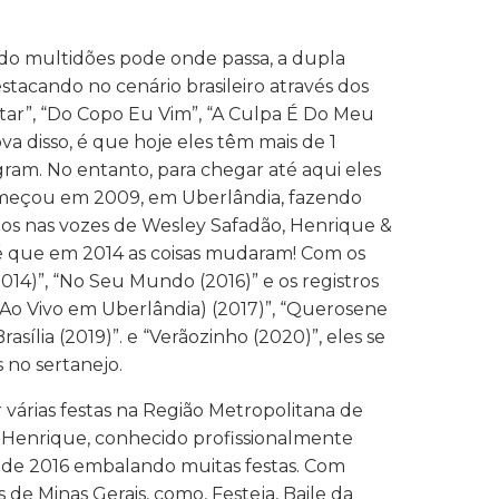
do multidões pode onde passa, a dupla
tacando no cenário brasileiro através dos
ar”, “Do Copo Eu Vim”, “A Culpa É Do Meu
ova disso, é que hoje eles têm mais de 1
ram. No entanto, para chegar até aqui eles
meçou em 2009, em Uberlândia, fazendo
os nas vozes de Wesley Safadão, Henrique &
é que em 2014 as coisas mudaram! Com os
014)”, “No Seu Mundo (2016)” e os registros
(Ao Vivo em Uberlândia) (2017)”, “Querosene
rasília (2019)”. e “Verãozinho (2020)”, eles se
 no sertanejo.
 várias festas na Região Metropolitana de
 Henrique, conhecido profissionalmente
de 2016 embalando muitas festas. Com
de Minas Gerais, como, Festeja, Baile da