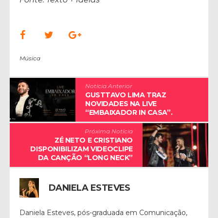
Música
Notícia Anterior
GUSTTAVO LIMA TRAZ
NOVIDADES NA LIVE
“EMBAIXADOR IN CASA”.
Próxima Notícia
ZÉ NETO E CRISTIANO
DISPONIBILIZAM VIDEOCLIPE
DA CANÇÃO “LONG NECK”
DANIELA ESTEVES
Daniela Esteves, pós-graduada em Comunicação,