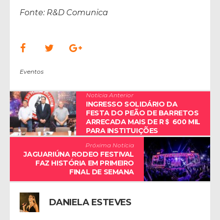
Fonte: R&D Comunica
Eventos
Notícia Anterior
INGRESSO SOLIDÁRIO DA
FESTA DO PEÃO DE BARRETOS
ARRECADA MAIS DE R＄ 600 MIL
PARA INSTITUIÇÕES
Próxima Notícia
JAGUARIÚNA RODEO FESTIVAL
FAZ HISTÓRIA EM PRIMEIRO
FINAL DE SEMANA
DANIELA ESTEVES