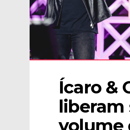
Ícaro & 
liberam
volume d