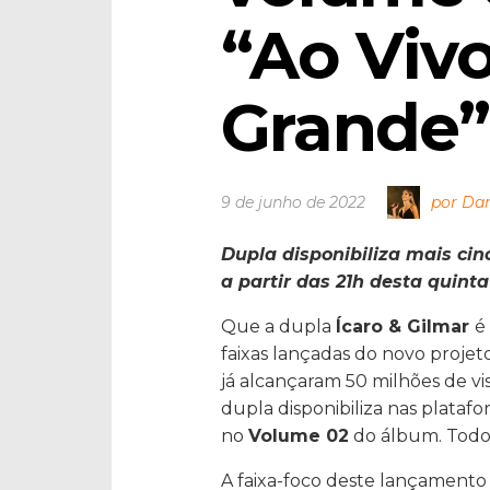
“Ao Viv
Grande”
9 de junho de 2022
por Dan
Dupla disponibiliza mais cin
a partir das 21h desta quinta
Que a dupla
Ícaro & Gilmar
é
faixas lançadas do novo projeto
já alcançaram 50 milhões de vi
dupla disponibiliza nas platafo
no
Volume 02
do álbum. Todos 
A faixa-foco deste lançamento