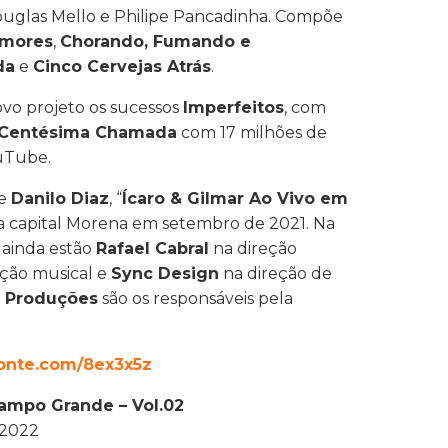
ouglas Mello e Philipe Pancadinha. Compõe
Amores
,
Chorando, Fumando e
da
e
Cinco Cervejas Atrás
.
o projeto os sucessos
Imperfeitos
, com
Centésima Chamada
com 17 milhões de
ouTube.
e
Danilo Diaz
, “
Ícaro & Gilmar Ao Vivo em
na capital Morena em setembro de 2021. Na
 ainda estão
Rafael Cabral
na direção
ção musical e
Sync Design
na direção de
a Produções
são os responsáveis pela
afonte.com/8ex3x5z
Campo Grande – Vol.02
 2022