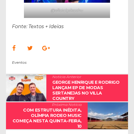
@oficialpikachu
Fonte: Textos + Ideias
Eventos
Notícia Anterior
GEORGE HENRIQUE E RODRIGO
LANÇAM EP DE MODAS
SERTANEJAS NO VILLA
COUNTRY
Próxima Notícia
COM ESTRUTURA INÉDITA,
OLÍMPIA RODEO MUSIC
COMEÇA NESTA QUINTA-FEIRA,
10