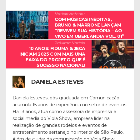
Notícia Anterior
COM MÚSICAS INÉDITAS,
BRUNO & MARRONE LANÇAM
“REVIVEM SUA HISTÓRIA – AO
VIVO EM UBERLÂNDIA VOL. 01”
Próxima Notícia
10 ANOS: FIDUMA & JECA
INICIAM 2025 COM MAIS UMA
FAIXA DO PROJETO QUE É
SUCESSO NACIONAL!
DANIELA ESTEVES
Daniela Esteves, pós-graduada em Comunicação,
acumula 15 anos de experiência no setor de eventos.
Há 13 anos, atua como assessora de imprensa e
social media do Viola Show, empresa líder na
realização de grandes rodeios e eventos de
entretenimento sertanejo no interior de São Paulo.
Além de cuidar da comunicação do Viola Show,