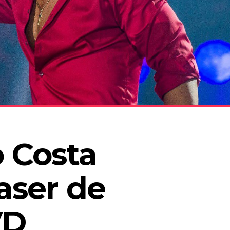
 Costa 
aser de 
VD