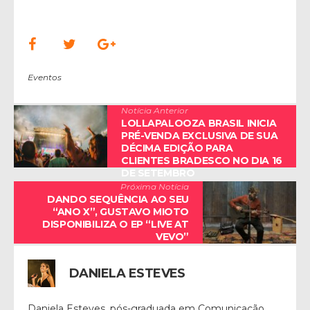
Eventos
Notícia Anterior
LOLLAPALOOZA BRASIL INICIA
PRÉ-VENDA EXCLUSIVA DE SUA
DÉCIMA EDIÇÃO PARA
CLIENTES BRADESCO NO DIA 16
DE SETEMBRO
Próxima Notícia
DANDO SEQUÊNCIA AO SEU
“ANO X”, GUSTAVO MIOTO
DISPONIBILIZA O EP “LIVE AT
VEVO”
DANIELA ESTEVES
Daniela Esteves, pós-graduada em Comunicação,