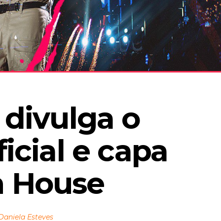
 divulga o 
icial e capa 
n House
Daniela Esteves