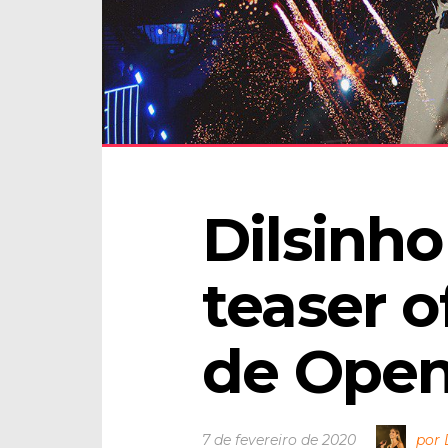
Dilsinho
teaser of
de Ope
7 de fevereiro de 2020
por 