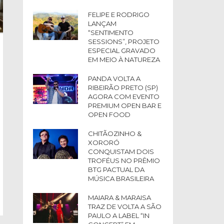
FELIPE E RODRIGO
LANÇAM
“SENTIMENTO
SESSIONS”, PROJETO
ESPECIAL GRAVADO
EM MEIO À NATUREZA
PANDA VOLTA A
RIBEIRÃO PRETO (SP)
AGORA COM EVENTO
PREMIUM OPEN BAR E
OPEN FOOD
CHITÃOZINHO &
XORORÓ
CONQUISTAM DOIS
TROFÉUS NO PRÊMIO
BTG PACTUAL DA
MÚSICA BRASILEIRA
MAIARA & MARAISA
TRAZ DE VOLTA A SÃO
PAULO A LABEL “IN