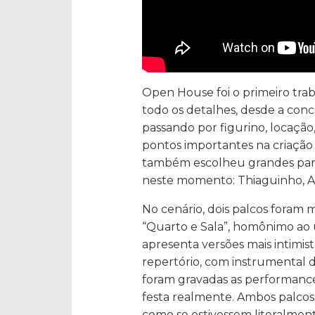
Open House foi o primeiro tra
todo os detalhes, desde a co
passando por figurino, locação,
pontos importantes na criação
também escolheu grandes parti
neste momento: Thiaguinho, At
No cenário, dois palcos foram m
“Quarto e Sala”, homônimo ao 
apresenta versões mais intimis
repertório, com instrumental 
foram gravadas as performance
festa realmente. Ambos palcos 
como se estivessem literalmen