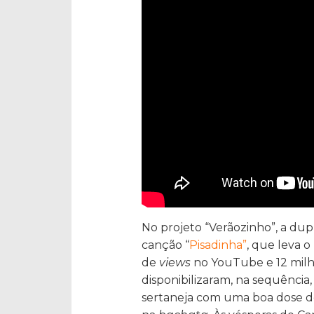
No projeto “Verãozinho”, a du
canção “
Pisadinha”
, que leva 
de
views
no YouTube e 12 mil
disponibilizaram, na sequência, 
sertaneja com uma boa dose de