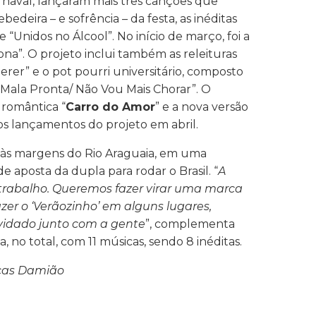
rnaval, lançaram mais três canções que
eira – e sofrência – da festa, as inéditas
e “Unidos no Álcool”. No início de março, foi a
ona”. O projeto inclui também as releituras
er” e o pot pourri universitário, composto
 Mala Pronta/ Não Vou Mais Chorar”. O
 romântica “
Carro do Amor
” e a nova versão
os lançamentos do projeto em abril.
 às margens do Rio Araguaia, em uma
 aposta da dupla para rodar o Brasil. “
A
trabalho. Queremos fazer virar uma marca
azer o ‘Verãozinho’ em alguns lugares,
idado junto com a gente
”, complementa
, no total, com 11 músicas, sendo 8 inéditas.
ucas Damião