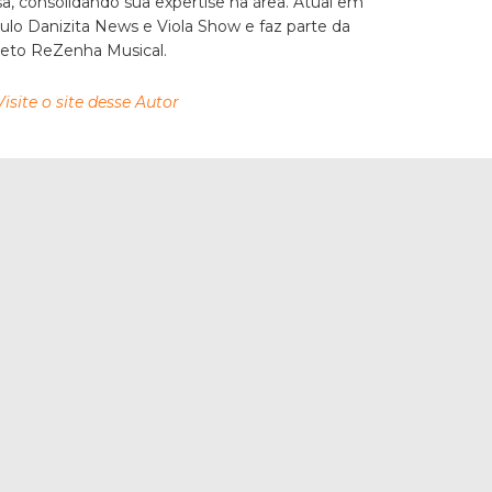
, consolidando sua expertise na área. Atual em
culo Danizita News e Viola Show e faz parte da
jeto ReZenha Musical.
Visite o site desse Autor