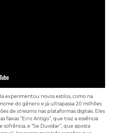
pla experimentou novos estilos, como na
o nome do gênero e já ultrapassa 20 milhões
hões de
streams
nas plataformas digitais. Eles
as faixas “Erro Antigo”, que traz a essência
 sofrência, e “Se Duvidar”, que aposta