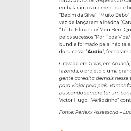
na
bachata.
Às vésperas do Ca
embalaram os momentos de bebed
“Bebim da Silva”, “Muito Bebo” 
vez de lançarem a inédita “Car
“Tô Te Filmando/ Meu Bem Quer
pelos sucessos “Por Toda Vida/
bundle formado pela inédita e
do sucesso “
Áudio
”, fecharam 
Gravado em Goiás, em Aruanã,
fazenda, o projeto é uma grande
gente acredita demais nesse 
para viajar pelo país. Vamos f
buscando sempre ter um conv
Victor Hugo. “Verãozinho” conta
Fonte: Perfexx Assessoria – L