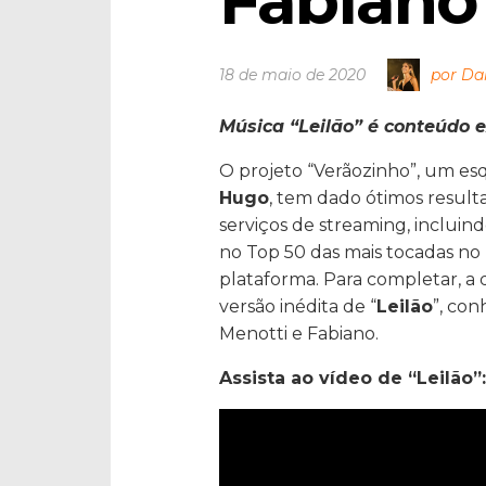
Fabiano
18 de maio de 2020
por Da
Música “Leilão” é conteúdo e
O projeto “Verãozinho”, um e
Hugo
, tem dado ótimos result
serviços de streaming, incluin
no Top 50 das mais tocadas no 
plataforma. Para completar, a 
versão inédita de “
Leilão
”, co
Menotti e Fabiano.
Assista ao vídeo de “Leilão”: