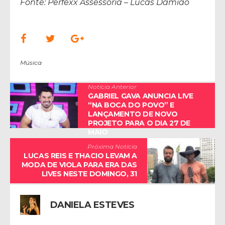
Fonte: Perfexx Assessoria – Lucas Damião
Música
Notícia Anterior
GABRIEL GAVA ANUNCIA LIVE
“NA BOCA DO POVO” E
LANÇAMENTO DE NOVO
PROJETO PARA O DIA 27 DE
MAIO
Próxima Notícia
LUCAS REIS E THACIO LEVAM A
MODA DE VIOLA PARA ERA DAS
LIVES NESTE DOMINGO, 31
DANIELA ESTEVES