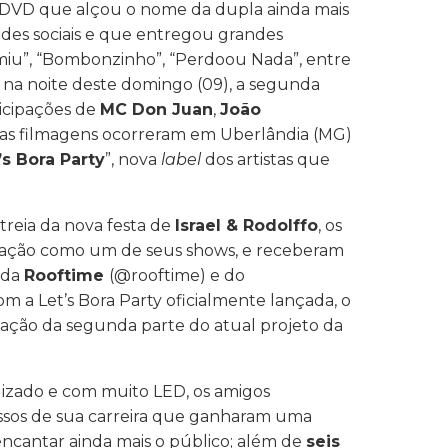
 DVD que alçou o nome da dupla ainda mais
edes sociais e que entregou grandes
miu”, “Bombonzinho”, “Perdoou Nada”, entre
, na noite deste domingo (09), a segunda
ticipações de
MC Don Juan
,
João
, as filmagens ocorreram em Uberlândia (MG)
’s Bora Party
”, nova
label
dos artistas que
reia da nova festa de
Israel & Rodolffo
, os
ntação como um de seus shows, e receberam
s da
Rooftime
(@rooftime) e do
m a Let’s Bora Party oficialmente lançada, o
ação da segunda parte do atual projeto da
izado e com muito LED, os amigos
ssos de sua carreira que ganharam uma
antar ainda mais o público; além de
seis