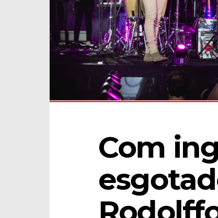
Com ing
esgotado
Rodolffo