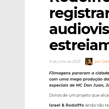
registra
audiovis
estreiam
11 de julho de 2023
por Dan
Filmagens pararam a cidade 
com uma mega produção da “
especiais de MC Don Juan, 
Donos de um projeto que alc
Israel & Rodolffo
ainda não te