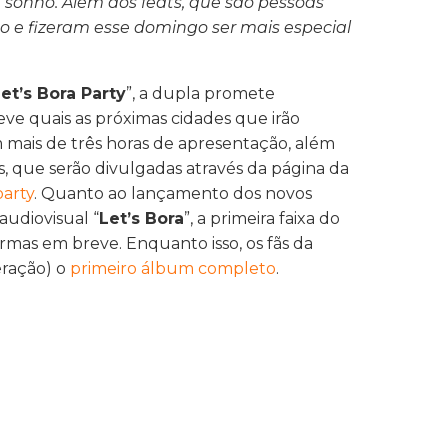
 sonho. Além dos feats, que são pessoas
o e fizeram esse domingo ser mais especial
et’s Bora Party
”, a dupla promete
ve quais as próximas cidades que irão
 mais de três horas de apresentação, além
is, que serão divulgadas através da página da
party
. Quanto ao lançamento dos novos
audiovisual “
Let’s Bora
”, a primeira faixa do
rmas em breve. Enquanto isso, os fãs da
ração) o
primeiro álbum completo
.