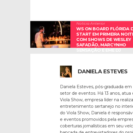
Notícia Anterior
WS ON BOARD FLÓRIDA 
START EM PRIMEIRA NOIT
COM SHOWS DE WESLEY
SAFADÃO, MARCYNHO
SENSAÇÃO E EME DJ
DANIELA ESTEVES
Daniela Esteves, pós-graduada em
setor de eventos. Há 13 anos, atua
Viola Show, empresa líder na reali
entretenimento sertanejo no inter
do Viola Show, Daniela é responsáv
e eventos promovidos pela empresa
coberturas jornalísticas em seu veí
bancada de entrevistadores do pro