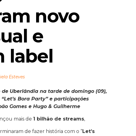
ram novo 
ual e 
 label 
iela Esteves
de Uberlândia na tarde de domingo (09),
Let’s Bora Party” e participações
João Gomes e Hugo & Guilherme
ançou mais de
1 bilhão de streams
,
rminaram de fazer história com o “
Let’s