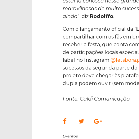
estar lá conosco nesse grande
maravilhosas de muito sucess
ainda
”, diz
Rodolffo
.
Com o lançamento oficial da “
L
compartilhar com os fãs em bre
receber a festa, que conta com
de participações locais especia
label no Instagram
@letsbora.
sucessos da segunda parte do 
projeto deve chegar às platafo
dupla podem ouvir (sem mode
Fonte: Caldi Comunicação
Eventos