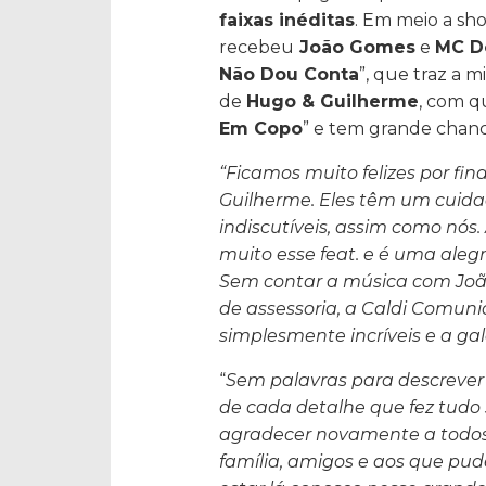
faixas inéditas
. Em meio a sh
recebeu
João Gomes
e
MC D
Não Dou Conta
”, que traz a m
de
Hugo & Guilherme
, com q
Em Copo
” e tem grande chanc
“Ficamos muito felizes por f
Guilherme. Eles têm um cuida
indiscutíveis, assim como nós
muito esse feat. e é uma aleg
Sem contar a música com Joã
de assessoria, a Caldi Comuni
simplesmente incríveis e a gal
“
Sem palavras para descrever 
de cada detalhe que fez tudo
agradecer novamente a todos
família, amigos e aos que pu