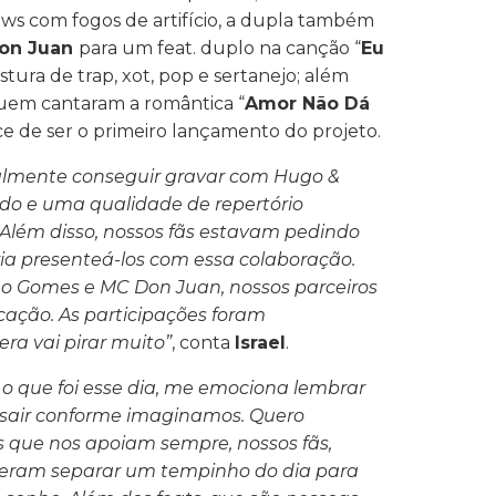
ows com fogos de artifício, a dupla também
on Juan
para um feat. duplo na canção “
Eu
istura de trap, xot, pop e sertanejo; além
uem cantaram a romântica “
Amor Não Dá
e de ser o primeiro lançamento do projeto.
inalmente conseguir gravar com Hugo &
do e uma qualidade de repertório
. Além disso, nossos fãs estavam pedindo
ria presenteá-los com essa colaboração.
o Gomes e MC Don Juan, nossos parceiros
cação. As participações foram
era vai pirar muito”
, conta
Israel
.
o que foi esse dia, me emociona lembrar
 sair conforme imaginamos. Quero
 que nos apoiam sempre, nossos fãs,
deram separar um tempinho do dia para