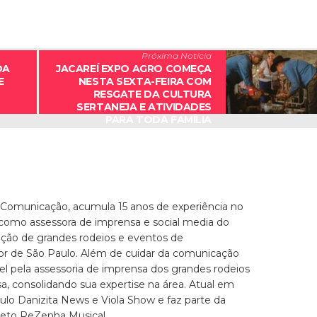
Próxima Notícia
DA
JACAREÍ EXPO AGRO COMEÇA
E
NESTA SEXTA-FEIRA COM
RESGATE DA CULTURA
SERTANEJA E ATIVIDADES
PARA TODA FAMÍLIA
 Comunicação, acumula 15 anos de experiência no
 como assessora de imprensa e social media do
zação de grandes rodeios e eventos de
ior de São Paulo. Além de cuidar da comunicação
el pela assessoria de imprensa dos grandes rodeios
, consolidando sua expertise na área. Atual em
culo Danizita News e Viola Show e faz parte da
jeto ReZenha Musical.