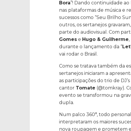
Bora
”! Dando continuidade ao
nas plataformas de música e r
sucessos como “Seu Brilho Su
outros, os sertanejos gravaram
parte do audiovisual. Com par
Gomes
e
Hugo & Guilherme
durante o lançamento da “
Let
vai rodar o Brasil.
Como se tratava também da est
sertanejos iniciaram a aprese
as participações do trio de DJ’
cantor
Tomate
(@tomkray). Co
evento se transformou na grav
dupla.
Num palco 360°, todo personal
interpretaram os maiores suce
nova roupagem e prometem enc