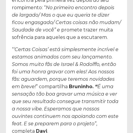
encontra pela primeira vez depois do seu
rompimento: “
No primeiro encontro depois
de largado/ Mas o que eu queria te dizer
ficou engasgado/ Certas coisas não mudam/
Saudade de você” e
promete trazer muita
sofrência para aqueles que a escutarem.
“
‘Certas Coisas’ está simplesmente incrível e
estamos animados com seu lançamento.
Somos muito fãs de Israel & Rodolffo, então
foi uma honra gravar com eles! Aos nossos
fãs: aguardem, porque teremos novidades
em breve!
” compartilha
Bruninho.
“
É uma
sensação tão boa gravar uma música e ver
que seu resultado consegue transmitir toda
a nossa vibe. Esperamos que nossos
ouvintes continuem nos apoiando com este
feat. E se preparem para o projeto”
,
completa
Davi
.