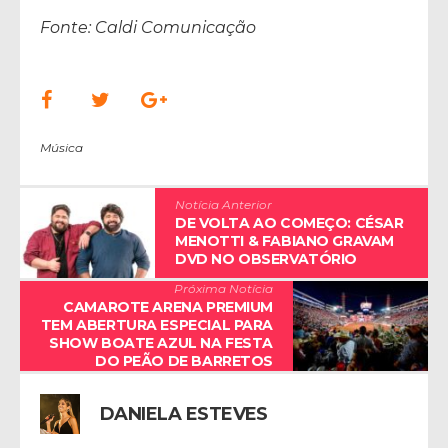
Fonte: Caldi Comunicação
Música
Notícia Anterior
DE VOLTA AO COMEÇO: CÉSAR
MENOTTI & FABIANO GRAVAM
DVD NO OBSERVATÓRIO
Próxima Notícia
CAMAROTE ARENA PREMIUM
TEM ABERTURA ESPECIAL PARA
SHOW BOATE AZUL NA FESTA
DO PEÃO DE BARRETOS
DANIELA ESTEVES