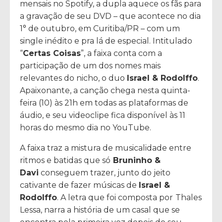
mensais no Spotify, a dupla aquece os fãs para
a gravação de seu DVD – que acontece no dia
1° de outubro, em Curitiba/PR – com um
single inédito e pra lá de especial. Intitulado
“
Certas Coisas
”, a faixa conta com a
participação de um dos nomes mais
relevantes do nicho, o duo
Israel & Rodolffo
.
Apaixonante, a canção chega nesta quinta-
feira (10) às 21h em todas as plataformas de
áudio, e seu videoclipe fica disponível às 11
horas do mesmo dia no YouTube.
A faixa traz a mistura de musicalidade entre
ritmos e batidas que só
Bruninho &
Davi
conseguem trazer, junto do jeito
cativante de fazer músicas de
Israel &
Rodolffo
. A letra que foi composta por
Thales
Lessa, narra a história de um casal que se