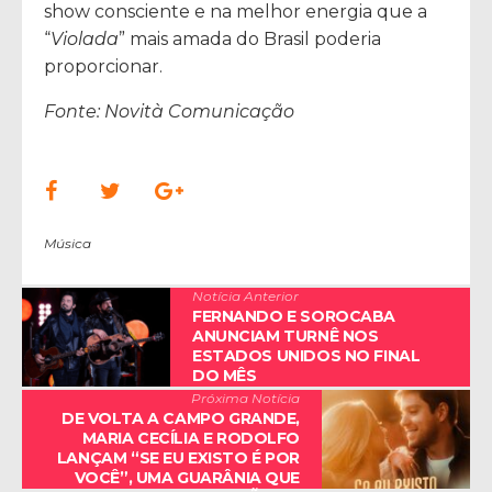
show consciente e na melhor energia que a
“
Violada
” mais amada do Brasil poderia
proporcionar.
Fonte: Novità Comunicação
Música
Notícia Anterior
FERNANDO E SOROCABA
ANUNCIAM TURNÊ NOS
ESTADOS UNIDOS NO FINAL
DO MÊS
Próxima Notícia
DE VOLTA A CAMPO GRANDE,
MARIA CECÍLIA E RODOLFO
LANÇAM “SE EU EXISTO É POR
VOCÊ”, UMA GUARÂNIA QUE