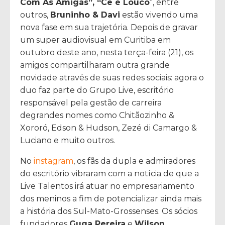
Com As Amigas”, “Cê é Louco
”, entre
outros,
Bruninho & Davi
estão vivendo uma
nova fase em sua trajetória. Depois de gravar
um super audiovisual em Curitiba em
outubro deste ano, nesta terça-feira (21), os
amigos compartilharam outra grande
novidade através de suas redes sociais: agora o
duo faz parte do Grupo Live, escritório
responsável pela gestão de carreira
degrandes nomes como Chitãozinho &
Xororó, Edson & Hudson, Zezé di Camargo &
Luciano e muito outros.
No
instagram
, os fãs da dupla e admiradores
do escritório vibraram com a notícia de que a
Live Talentos irá atuar no empresariamento
dos meninos a fim de potencializar ainda mais
a história dos Sul-Mato-Grossenses. Os sócios
fundadores
Guga Pereira
e
Wilson