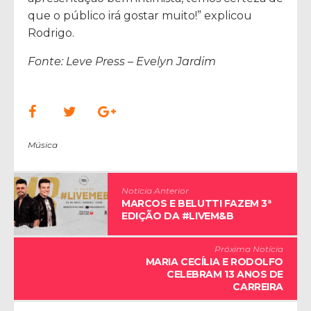
que o público irá gostar muito!” explicou
Rodrigo.
Fonte: Leve Press – Evelyn Jardim
Música
Notícia Anterior
MARCOS E BELUTTI FAZEM 3ª
EDIÇÃO DA #LIVEM&B
Próxima Notícia
MARIA CECÍLIA E RODOLFO
CELEBRAM 13 ANOS DE
CARREIRA