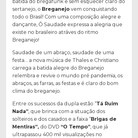
batida do bregafunk e sem esquecer claro do
sertanejo, o
Breganejo
vem conquistando
todo o Brasil! Com uma composição alegre e
dançante, Ô Saudade expressa a alegria que
existe no brasileiro atráves do ritmo
Breganejo!
Saudade de um abraço, saudade de uma
festa… a nova música de Thales e Christiano
carrega a batida alegre do Breganejo
relembra e revive o mundo pré pandemia, os
abraços, as farras, as festas e é claro do bom
clima do breganejo.
Entre os sucessos da dupla estão “
Tá Ruim
Nada”
, que brinca com a situação dos
solteiros e dos casados e a faixa “
Brigas de
Mentiras”,
do DVD
“O Tempo”
, que já
ultrapassou 400 mil visualizações no