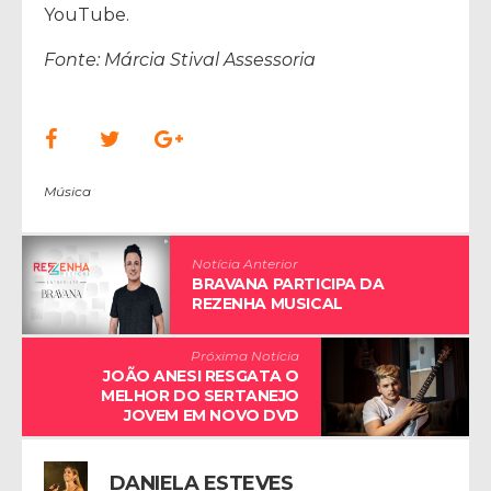
YouTube.
Fonte: Márcia Stival Assessoria
Música
Notícia Anterior
BRAVANA PARTICIPA DA
REZENHA MUSICAL
Próxima Notícia
JOÃO ANESI RESGATA O
MELHOR DO SERTANEJO
JOVEM EM NOVO DVD
DANIELA ESTEVES